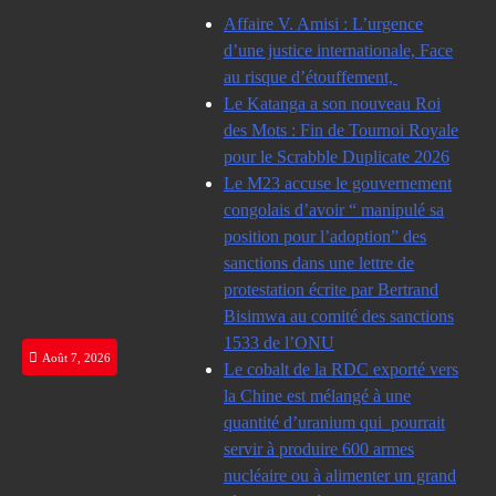
Skip
Affaire V. Amisi : L’urgence
to
d’une justice internationale, Face
content
au risque d’étouffement,
Le Katanga a son nouveau Roi
des Mots : Fin de Tournoi Royale
pour le Scrabble Duplicate 2026
Le M23 accuse le gouvernement
congolais d’avoir “ manipulé sa
position pour l’adoption” des
sanctions dans une lettre de
protestation écrite par Bertrand
Bisimwa au comité des sanctions
1533 de l’ONU
Août 7, 2026
Le cobalt de la RDC exporté vers
la Chine est mélangé à une
quantité d’uranium qui pourrait
servir à produire 600 armes
nucléaire ou à alimenter un grand