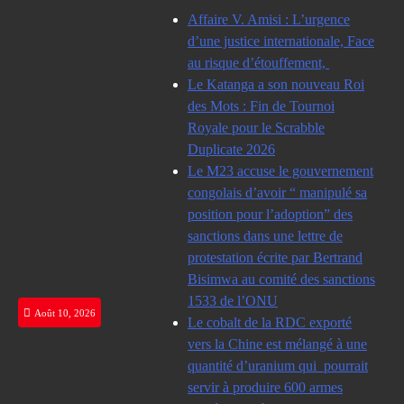
Skip
Affaire V. Amisi : L’urgence
to
d’une justice internationale, Face
content
au risque d’étouffement,
Le Katanga a son nouveau Roi
des Mots : Fin de Tournoi
Royale pour le Scrabble
Duplicate 2026
Le M23 accuse le gouvernement
congolais d’avoir “ manipulé sa
position pour l’adoption” des
sanctions dans une lettre de
protestation écrite par Bertrand
Bisimwa au comité des sanctions
1533 de l’ONU
Août 10, 2026
Le cobalt de la RDC exporté
vers la Chine est mélangé à une
quantité d’uranium qui pourrait
servir à produire 600 armes