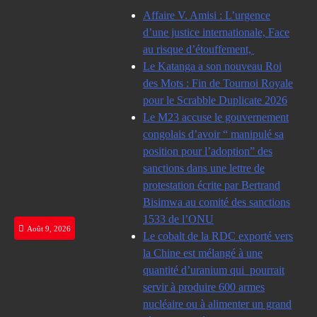
Skip
Affaire V. Amisi : L’urgence
to
d’une justice internationale, Face
content
au risque d’étouffement,
Le Katanga a son nouveau Roi
des Mots : Fin de Tournoi Royale
pour le Scrabble Duplicate 2026
Le M23 accuse le gouvernement
congolais d’avoir “ manipulé sa
position pour l’adoption” des
sanctions dans une lettre de
protestation écrite par Bertrand
Bisimwa au comité des sanctions
1533 de l’ONU
Août 9, 2026
Le cobalt de la RDC exporté vers
la Chine est mélangé à une
quantité d’uranium qui pourrait
servir à produire 600 armes
nucléaire ou à alimenter un grand