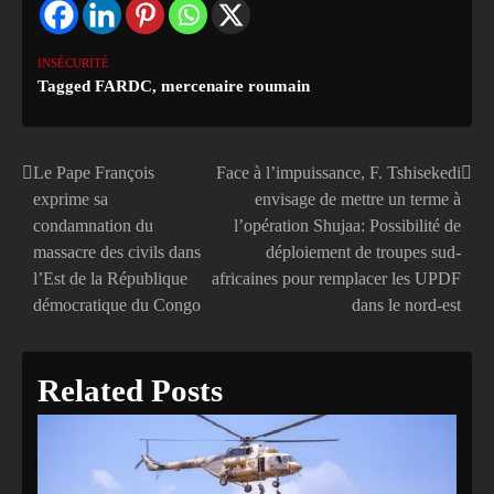
INSÉCURITÉ
Tagged
FARDC
,
mercenaire roumain
Le Pape François
Face à l’impuissance, F. Tshisekedi
Navigation
exprime sa
envisage de mettre un terme à
de
condamnation du
l’opération Shujaa: Possibilité de
massacre des civils dans
déploiement de troupes sud-
l’article
l’Est de la République
africaines pour remplacer les UPDF
démocratique du Congo
dans le nord-est
Related Posts