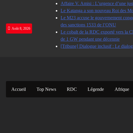
Skip
Affaire V. Amisi : L’urgence d’une jus
to
Le Katanga a son nouveau Roi des Mot
content
Le M23 accuse le gouvernement congolai
des sanctions 1533 de l’ONU
Août 8, 2026
Le cobalt de la RDC exporté vers la Ch
de 1 GW pendant une décennie
[Tribune] Dialogue inclusif : Le dialog
Accueil
Top News
RDC
Légende
Afrique