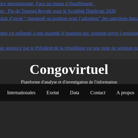
tice internationale, Face au risque d’étouffement,
s : Fin de Tournoi Royale pour le Scrabble Duplicate 2026
s d’avoir “ manipulé sa position pour l’adoption” des sanctions dans u
ine est mélangé à une quantité d’uranium qui pourrait servir à produir
ue annoncé par le Président de la république est une piste de solution po
Congovirtuel
Plateforme d'analyse et d'investigation de l'information
Internationales
Exetat
Data
Contact
A propos