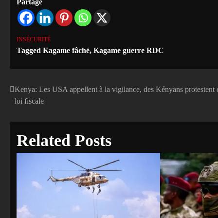
Partage
INSÉCURITÉ
Tagged
Kagame fâché
,
Kagame guerre RDC
Kenya: Les USA appellent à la vigilance, des Kényans protestent 
Navigation
loi fiscale
de
l’article
Related Posts