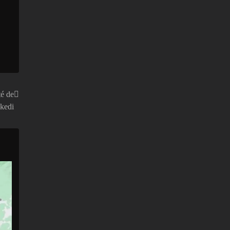
té de
kedi