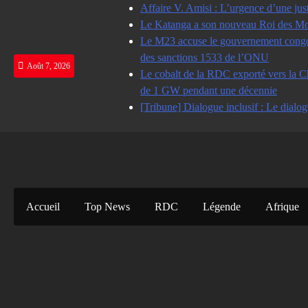
Skip
Affaire V. Amisi : L’urgence d’une jus
to
Le Katanga a son nouveau Roi des Mot
content
Le M23 accuse le gouvernement congolai
des sanctions 1533 de l’ONU
Août 7, 2026
Le cobalt de la RDC exporté vers la Ch
de 1 GW pendant une décennie
[Tribune] Dialogue inclusif : Le dialog
Accueil
Top News
RDC
Légende
Afrique