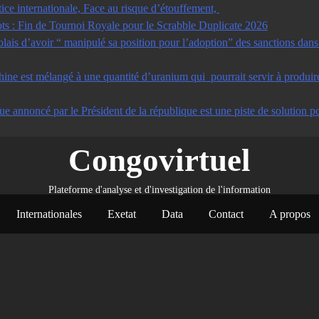
tice internationale, Face au risque d’étouffement,
s : Fin de Tournoi Royale pour le Scrabble Duplicate 2026
s d’avoir “ manipulé sa position pour l’adoption” des sanctions dans u
ine est mélangé à une quantité d’uranium qui pourrait servir à produir
ue annoncé par le Président de la république est une piste de solution po
Congovirtuel
Plateforme d'analyse et d'investigation de l'information
Internationales
Exetat
Data
Contact
A propos