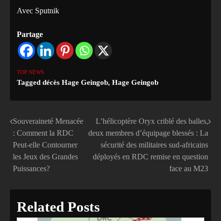
Avec Sputnik
Partage
TOP NEWS
Tagged
décès Hage Geingob
,
Hage Geingob
Souveraineté Menacée
L’hélicoptère Oryx criblé des balles,
Navigation
: Comment la RDC
deux membres d’équipage blessés : La
de
Peut-elle Contourner
sécurité des militaires sud-africains
les Jeux des Grandes
déployés en RDC remise en question
l’article
Puissances?
face au M23
Related Posts