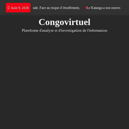
Skip
 justice internationale, Face au risque d’étouffement,
Le Katanga a son nouveau Roi des Mo
Août 9, 2026
to
content
Congovirtuel
Plateforme d'analyse et d'investigation de l'information