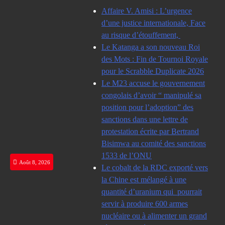
Skip
Affaire V. Amisi : L’urgence
to
d’une justice internationale, Face
content
au risque d’étouffement,
Le Katanga a son nouveau Roi
des Mots : Fin de Tournoi Royale
pour le Scrabble Duplicate 2026
Le M23 accuse le gouvernement
congolais d’avoir “ manipulé sa
position pour l’adoption” des
sanctions dans une lettre de
protestation écrite par Bertrand
Bisimwa au comité des sanctions
1533 de l’ONU
Août 8, 2026
Le cobalt de la RDC exporté vers
la Chine est mélangé à une
quantité d’uranium qui pourrait
servir à produire 600 armes
nucléaire ou à alimenter un grand