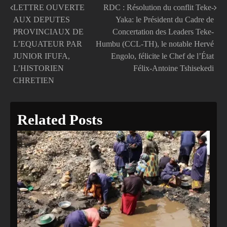
LETTRE OUVERTE
RDC : Résolution du conflit Teke-
Navigation
AUX DEPUTES
Yaka: le Président du Cadre de
de
PROVINCIAUX DE
Concertation des Leaders Teke-
L’EQUATEUR PAR
Humbu (CCL-TH), le notable Hervé
l’article
JUNIOR IFUFA,
Engolo, félicite le Chef de l’État
L’HISTORIEN
Félix-Antoine Tshisekedi
CHRETIEN
Related Posts