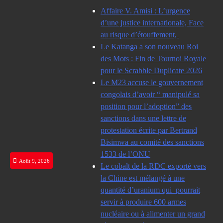
Skip
Affaire V. Amisi : L’urgence
to
d’une justice internationale, Face
content
au risque d’étouffement,
Le Katanga a son nouveau Roi
des Mots : Fin de Tournoi Royale
pour le Scrabble Duplicate 2026
Le M23 accuse le gouvernement
congolais d’avoir “ manipulé sa
position pour l’adoption” des
sanctions dans une lettre de
protestation écrite par Bertrand
Bisimwa au comité des sanctions
1533 de l’ONU
Août 9, 2026
Le cobalt de la RDC exporté vers
la Chine est mélangé à une
quantité d’uranium qui pourrait
servir à produire 600 armes
nucléaire ou à alimenter un grand