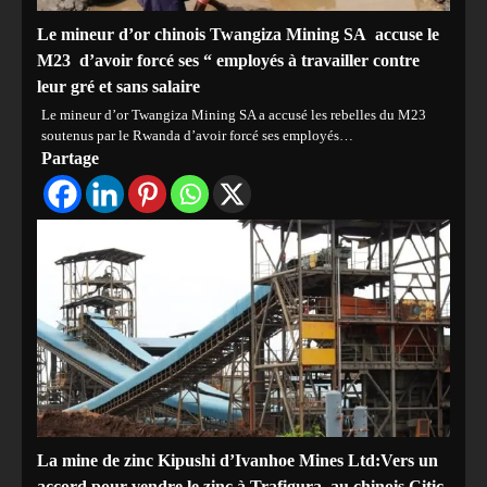
Le mineur d’or chinois Twangiza Mining SA accuse le
M23 d’avoir forcé ses “ employés à travailler contre
leur gré et sans salaire
Le mineur d’or Twangiza Mining SA a accusé les rebelles du M23
soutenus par le Rwanda d’avoir forcé ses employés…
Partage
La mine de zinc Kipushi d’Ivanhoe Mines Ltd:Vers un
accord pour vendre le zinc à Trafigura, au chinois Citic