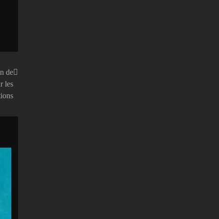
n de
r les
tions