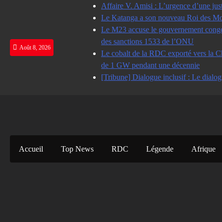
Skip
Affaire V. Amisi : L’urgence d’une jus
to
Le Katanga a son nouveau Roi des Mot
content
Le M23 accuse le gouvernement congolai
des sanctions 1533 de l’ONU
Août 8, 2026
Le cobalt de la RDC exporté vers la Ch
de 1 GW pendant une décennie
[Tribune] Dialogue inclusif : Le dialog
Accueil
Top News
RDC
Légende
Afrique