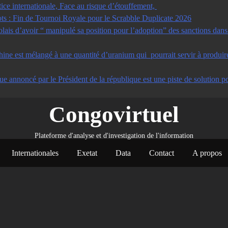
tice internationale, Face au risque d’étouffement,
s : Fin de Tournoi Royale pour le Scrabble Duplicate 2026
s d’avoir “ manipulé sa position pour l’adoption” des sanctions dans u
ine est mélangé à une quantité d’uranium qui pourrait servir à produir
ue annoncé par le Président de la république est une piste de solution po
Congovirtuel
Plateforme d'analyse et d'investigation de l'information
Internationales
Exetat
Data
Contact
A propos