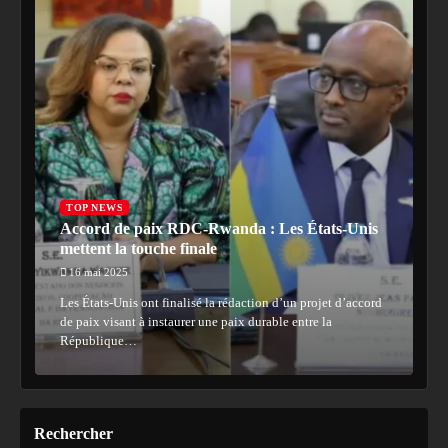
TOP NEWS
Accord de paix RDC-Rwanda : Les États-Unis
mettent la touche finale
16 mai 2025
Les États-Unis ont finalisé la rédaction d’un projet d’accord
de paix visant à instaurer une paix durable entre la
République…
Rechercher