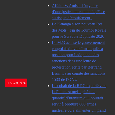
Skip
Affaire V. Amisi : L’urgence
to
d’une justice internationale, Face
content
au risque d’étouffement,
Le Katanga a son nouveau Roi
des Mots : Fin de Tournoi Royale
pour le Scrabble Duplicate 2026
Le M23 accuse le gouvernement
congolais d’avoir “ manipulé sa
position pour l’adoption” des
sanctions dans une lettre de
protestation écrite par Bertrand
Bisimwa au comité des sanctions
1533 de l’ONU
Août 9, 2026
Le cobalt de la RDC exporté vers
la Chine est mélangé à une
quantité d’uranium qui pourrait
servir à produire 600 armes
nucléaire ou à alimenter un grand