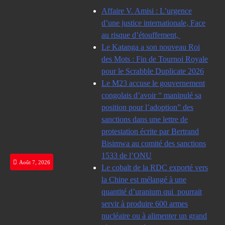
Skip
Affaire V. Amisi : L’urgence
to
d’une justice internationale, Face
content
au risque d’étouffement,
Le Katanga a son nouveau Roi
des Mots : Fin de Tournoi Royale
pour le Scrabble Duplicate 2026
Le M23 accuse le gouvernement
congolais d’avoir “ manipulé sa
position pour l’adoption” des
sanctions dans une lettre de
protestation écrite par Bertrand
Bisimwa au comité des sanctions
1533 de l’ONU
Août 7, 2026
Le cobalt de la RDC exporté vers
la Chine est mélangé à une
quantité d’uranium qui pourrait
servir à produire 600 armes
nucléaire ou à alimenter un grand