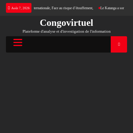
Skip
gence d’une justice internationale, Face au risque d’étouffement,
Le Katanga a son nouveau
Août 7, 2026
to
content
Congovirtuel
Plateforme d'analyse et d'investigation de l'information