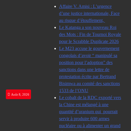
Skip
Affaire V. Amisi : L’urgence
to
d’une justice internationale, Face
content
au risque d’étouffement,
Le Katanga a son nouveau Roi
des Mots : Fin de Tournoi Royale
pour le Scrabble Duplicate 2026
Le M23 accuse le gouvernement
congolais d’avoir “ manipulé sa
position pour l’adoption” des
sanctions dans une lettre de
protestation écrite par Bertrand
Bisimwa au comité des sanctions
1533 de l’ONU
Août 8, 2026
Le cobalt de la RDC exporté vers
la Chine est mélangé à une
quantité d’uranium qui pourrait
servir à produire 600 armes
nucléaire ou à alimenter un grand