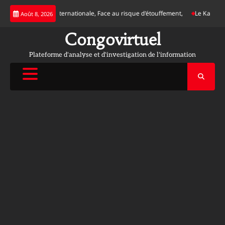
Skip
ce d’une justice internationale, Face au risque d’étouffement,
Le Katanga a s
Août 8, 2026
to
content
Congovirtuel
Plateforme d'analyse et d'investigation de l'information