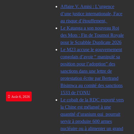
Skip
Affaire V. Amisi : L’urgence
to
d’une justice internationale, Face
content
au risque d’étouffement,
Le Katanga a son nouveau Roi
des Mots : Fin de Tournoi Royale
pour le Scrabble Duplicate 2026
Le M23 accuse le gouvernement
congolais d’avoir “ manipulé sa
position pour l’adoption” des
sanctions dans une lettre de
protestation écrite par Bertrand
Bisimwa au comité des sanctions
1533 de l’ONU
Août 6, 2026
Le cobalt de la RDC exporté vers
la Chine est mélangé à une
quantité d’uranium qui pourrait
servir à produire 600 armes
nucléaire ou à alimenter un grand