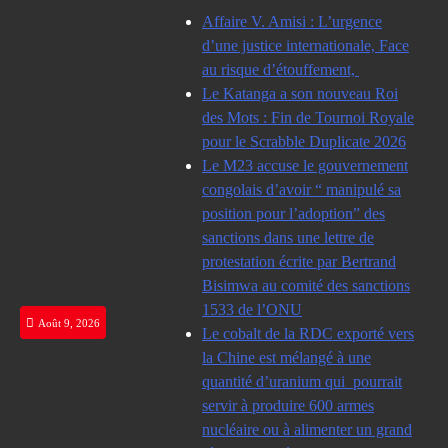
Skip
Affaire V. Amisi : L’urgence
to
d’une justice internationale, Face
content
au risque d’étouffement,
Le Katanga a son nouveau Roi
des Mots : Fin de Tournoi Royale
pour le Scrabble Duplicate 2026
Le M23 accuse le gouvernement
congolais d’avoir “ manipulé sa
position pour l’adoption” des
sanctions dans une lettre de
protestation écrite par Bertrand
Bisimwa au comité des sanctions
1533 de l’ONU
Août 9, 2026
Le cobalt de la RDC exporté vers
la Chine est mélangé à une
quantité d’uranium qui pourrait
servir à produire 600 armes
nucléaire ou à alimenter un grand