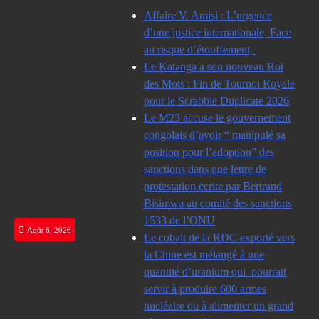
Skip
Affaire V. Amisi : L’urgence
to
d’une justice internationale, Face
content
au risque d’étouffement,
Le Katanga a son nouveau Roi
des Mots : Fin de Tournoi Royale
pour le Scrabble Duplicate 2026
Le M23 accuse le gouvernement
congolais d’avoir “ manipulé sa
position pour l’adoption” des
sanctions dans une lettre de
protestation écrite par Bertrand
Bisimwa au comité des sanctions
1533 de l’ONU
Août 6, 2026
Le cobalt de la RDC exporté vers
la Chine est mélangé à une
quantité d’uranium qui pourrait
servir à produire 600 armes
nucléaire ou à alimenter un grand