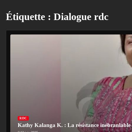
Étiquette :
Dialogue rdc
RDC
Kathy Kalanga K. : La résistance inébranlable d