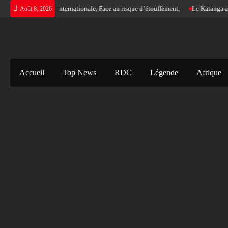
Skip
gence d’une justice internationale, Face au risque d’étouffement,
Le Katanga a s
Août 8, 2026
to
content
Accueil
Top News
RDC
Légende
Afrique