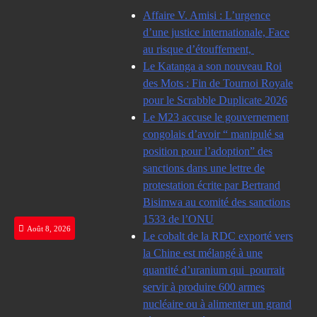
Skip
Affaire V. Amisi : L’urgence
to
d’une justice internationale, Face
content
au risque d’étouffement,
Le Katanga a son nouveau Roi
des Mots : Fin de Tournoi Royale
pour le Scrabble Duplicate 2026
Le M23 accuse le gouvernement
congolais d’avoir “ manipulé sa
position pour l’adoption” des
sanctions dans une lettre de
protestation écrite par Bertrand
Bisimwa au comité des sanctions
1533 de l’ONU
Août 8, 2026
Le cobalt de la RDC exporté vers
la Chine est mélangé à une
quantité d’uranium qui pourrait
servir à produire 600 armes
nucléaire ou à alimenter un grand