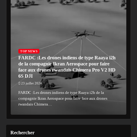
TOP NEWS
FARDC :Les drones indiens de type Raaya i2h
de la compagnie Ikran Aerospace pour faire
face aux drones rwandais Chimera Pro V2 HD
6S DJI
23 juillet 2024
FARDC :Les drones indiens de type Raaya i2h de la
compagnie Ikran Aerospace pour faire face aux drones
rwandais Chimera…
Rechercher