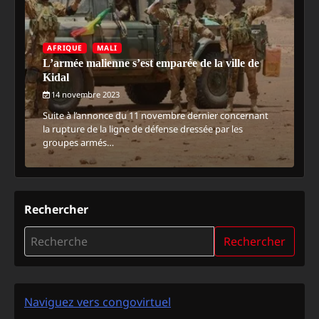
AFRIQUE
MALI
L’armée malienne s’est emparée de la ville de
Kidal
14 novembre 2023
Suite à l’annonce du 11 novembre dernier concernant
la rupture de la ligne de défense dressée par les
groupes armés…
Rechercher
Rechercher
Naviguez vers congovirtuel