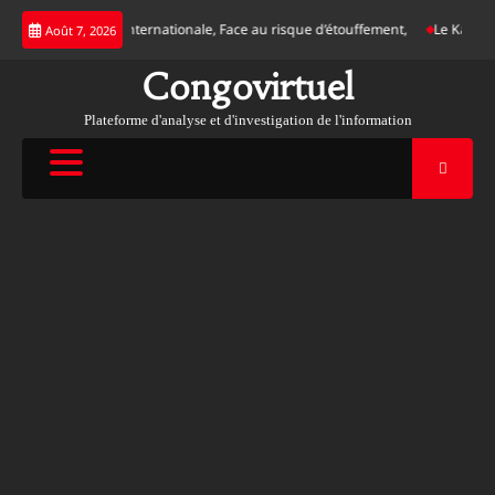
Skip
gence d’une justice internationale, Face au risque d’étouffement,
Le Katanga 
Août 7, 2026
to
content
Congovirtuel
Plateforme d'analyse et d'investigation de l'information