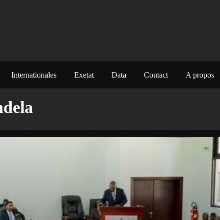
Internationales
Exetat
Data
Contact
A propos
ndela