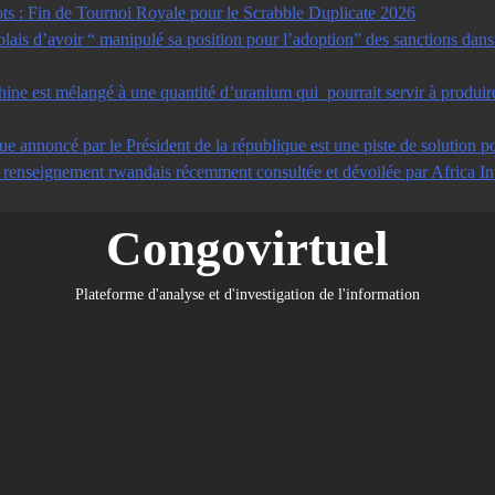
s : Fin de Tournoi Royale pour le Scrabble Duplicate 2026
s d’avoir “ manipulé sa position pour l’adoption” des sanctions dans u
ine est mélangé à une quantité d’uranium qui pourrait servir à produir
ue annoncé par le Président de la république est une piste de solution po
e renseignement rwandais récemment consultée et dévoilée par Africa In
Congovirtuel
Plateforme d'analyse et d'investigation de l'information