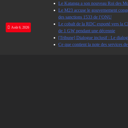
Skip
Le Katanga a son nouveau Roi des Mot
to
Le M23 accuse le gouvernement congolai
content
des sanctions 1533 de l’ONU
Le cobalt de la RDC exporté vers la Ch
Août 6, 2026
de 1 GW pendant une décennie
[Tribune] Dialogue inclusif : Le dialog
Ce que contient la note des services d