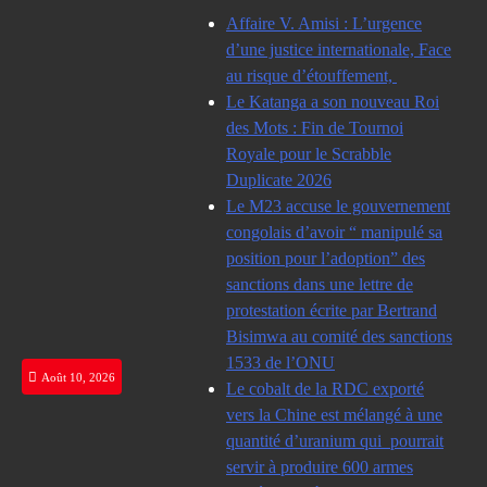
Skip
Affaire V. Amisi : L’urgence
to
d’une justice internationale, Face
content
au risque d’étouffement,
Le Katanga a son nouveau Roi
des Mots : Fin de Tournoi
Royale pour le Scrabble
Duplicate 2026
Le M23 accuse le gouvernement
congolais d’avoir “ manipulé sa
position pour l’adoption” des
sanctions dans une lettre de
protestation écrite par Bertrand
Bisimwa au comité des sanctions
1533 de l’ONU
Août 10, 2026
Le cobalt de la RDC exporté
vers la Chine est mélangé à une
quantité d’uranium qui pourrait
servir à produire 600 armes