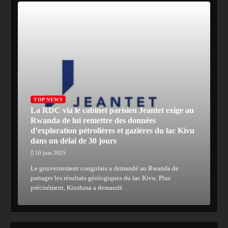
TOP NEWS
La RDC via le cabinet parisien Jeantet exige au
Rwanda de lui remettre des données
d’exploration pétrolières et gazières du lac Kivu
dans un délai de 30 jours
10 juin 2025
Le gouvernement congolais a demandé au Rwanda de
partager les résultats géologiques du lac Kivu. Plus
précisément, Kinshasa a demandé…