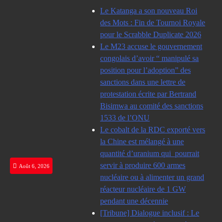
Skip
Le Katanga a son nouveau Roi
to
des Mots : Fin de Tournoi Royale
content
pour le Scrabble Duplicate 2026
Le M23 accuse le gouvernement
congolais d’avoir “ manipulé sa
position pour l’adoption” des
sanctions dans une lettre de
protestation écrite par Bertrand
Bisimwa au comité des sanctions
1533 de l’ONU
Le cobalt de la RDC exporté vers
la Chine est mélangé à une
quantité d’uranium qui pourrait
servir à produire 600 armes
Août 6, 2026
nucléaire ou à alimenter un grand
réacteur nucléaire de 1 GW
pendant une décennie
[Tribune] Dialogue inclusif : Le