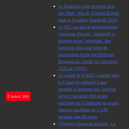
Skip
Le Katanga a son nouveau Roi
to
des Mots : Fin de Tournoi Royale
content
pour le Scrabble Duplicate 2026
Le M23 accuse le gouvernement
congolais d’avoir “ manipulé sa
position pour l’adoption” des
sanctions dans une lettre de
protestation écrite par Bertrand
Bisimwa au comité des sanctions
1533 de l’ONU
Le cobalt de la RDC exporté vers
la Chine est mélangé à une
quantité d’uranium qui pourrait
servir à produire 600 armes
Août 6, 2026
nucléaire ou à alimenter un grand
réacteur nucléaire de 1 GW
pendant une décennie
[Tribune] Dialogue inclusif : Le