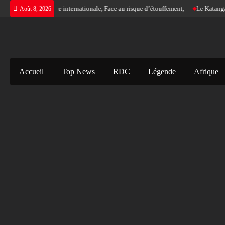
Skip
gence d’une justice internationale, Face au risque d’étouffement,
Le Katanga a so
Août 8, 2026
to
content
Accueil
Top News
RDC
Légende
Afrique