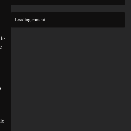
Loading content...
 de
e
s
le