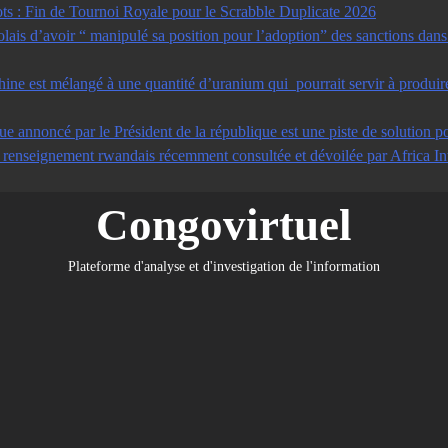
s : Fin de Tournoi Royale pour le Scrabble Duplicate 2026
s d’avoir “ manipulé sa position pour l’adoption” des sanctions dans u
ine est mélangé à une quantité d’uranium qui pourrait servir à produir
ue annoncé par le Président de la république est une piste de solution po
e renseignement rwandais récemment consultée et dévoilée par Africa In
Congovirtuel
Plateforme d'analyse et d'investigation de l'information