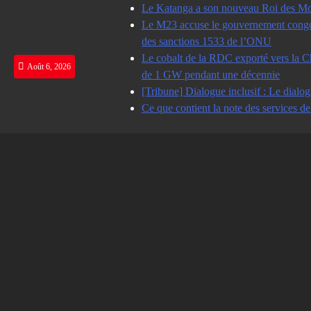
Skip
Le Katanga a son nouveau Roi des Mot
to
Le M23 accuse le gouvernement congolai
content
des sanctions 1533 de l’ONU
Le cobalt de la RDC exporté vers la Ch
Août 6, 2026
de 1 GW pendant une décennie
[Tribune] Dialogue inclusif : Le dialog
Ce que contient la note des services d