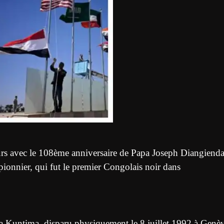
eurs avec le 108ème anniversaire de Papa Joseph Diangiend
ionnier, qui fut le premier Congolais noir dans
 Kuntima, disparu physiquement le 8 juillet 1992 à Genèv