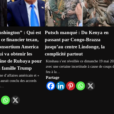
shington” : Qui est
Putsch manqué : Du Kenya en
ce financier texan,
passant par Congo-Brazza
consortium America
jusqu’au centre Lindonge, la
i va obtenir les
complicité partout
 mine de Rubaya pour
Kinshasa s’est réveillée ce dimanche 19 mai 2
avec une certaine incertitude à cause de coups 
a famille Trump
feu à la…
 d’affaires américain et «
Partage
aurait conclu des accords
la…