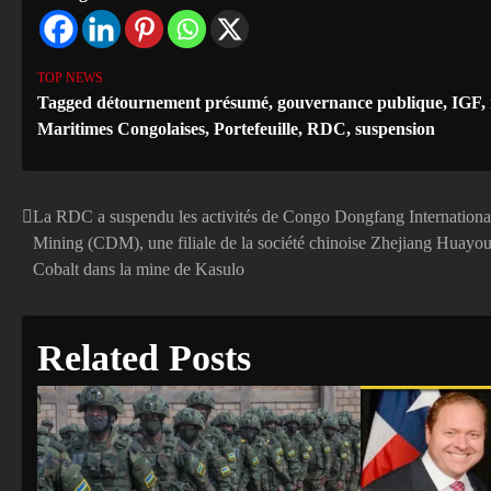
TOP NEWS
Tagged
détournement présumé
,
gouvernance publique
,
IGF
,
Maritimes Congolaises
,
Portefeuille
,
RDC
,
suspension
La RDC a suspendu les activités de Congo Dongfang Internationa
Navigation
Mining (CDM), une filiale de la société chinoise Zhejiang Huayo
de
Cobalt dans la mine de Kasulo
l’article
Related Posts