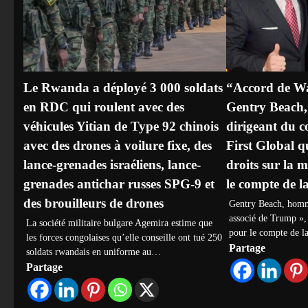
Le Rwanda a déployé 3 000 soldats
“Accord de Wa
en RDC qui roulent avec des
Gentry Beach, 
véhicules Yitian de Type 92 chinois
dirigeant du 
avec des drones à voilure fixe, des
First Global qu
lance-grenades israéliens, lance-
droits sur la
grenades antichar russes SPG-9 et
le compte de l
des brouilleurs de drones
Gentry Beach, homme
associé de Trump », 
La société militaire bulgare Agemira estime que
pour le compte de 
les forces congolaises qu’elle conseille ont tué 250
Partage
soldats rwandais en uniforme au…
Partage