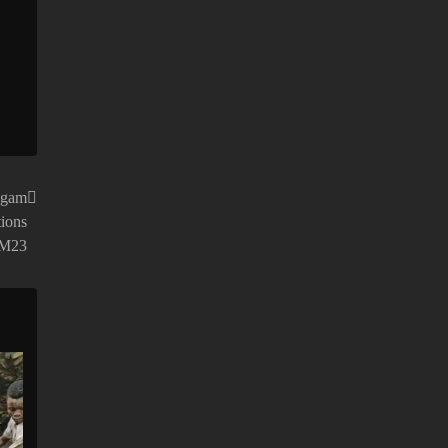
ingam
ions
e M23