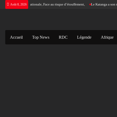
Skip
ne justice internationale, Face au risque d’étouffement,
Le Katanga a son nouvea
Août 8, 2026
to
content
Accueil
Top News
RDC
Légende
Afrique