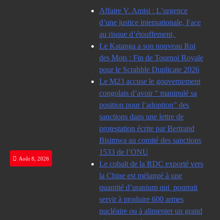
Skip
Affaire V. Amisi : L’urgence
to
d’une justice internationale, Face
content
au risque d’étouffement,
Le Katanga a son nouveau Roi
des Mots : Fin de Tournoi Royale
pour le Scrabble Duplicate 2026
Le M23 accuse le gouvernement
congolais d’avoir “ manipulé sa
position pour l’adoption” des
sanctions dans une lettre de
protestation écrite par Bertrand
Bisimwa au comité des sanctions
1533 de l’ONU
Août 8, 2026
Le cobalt de la RDC exporté vers
la Chine est mélangé à une
quantité d’uranium qui pourrait
servir à produire 600 armes
nucléaire ou à alimenter un grand