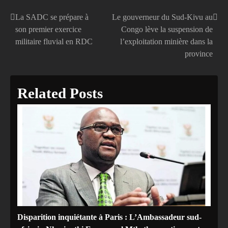
La SADC se prépare à
Le gouverneur du Sud-Kivu au
Navigation
son premier exercice
Congo lève la suspension de
de
militaire fluvial en RDC
l’exploitation minière dans la
province
l’article
Related Posts
Disparition inquiétante à Paris : L’Ambassadeur sud-