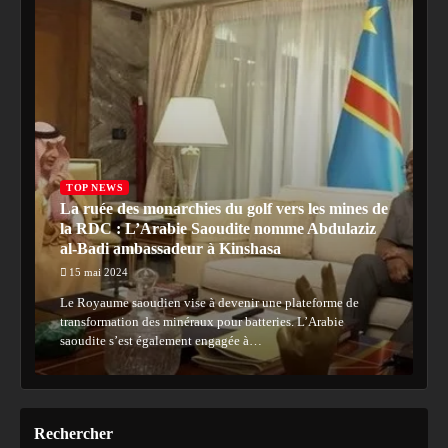
TOP NEWS
La ruée des monarchies du golf vers les mines de
la RDC : L’Arabie Saoudite nomme Abdulaziz
al-Badi ambassadeur à Kinshasa
15 mai 2024
Le Royaume saoudien vise à devenir une plateforme de
transformation des minéraux pour batteries. L’Arabie
saoudite s’est également engagée à…
Rechercher