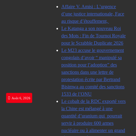
Skip
Affaire V. Amisi : L’urgence
to
d’une justice internationale, Face
content
au risque d’étouffement,
Le Katanga a son nouveau Roi
des Mots : Fin de Tournoi Royale
pour le Scrabble Duplicate 2026
Le M23 accuse le gouvernement
congolais d’avoir “ manipulé sa
position pour l’adoption” des
sanctions dans une lettre de
protestation écrite par Bertrand
Bisimwa au comité des sanctions
1533 de l’ONU
Août 6, 2026
Le cobalt de la RDC exporté vers
la Chine est mélangé à une
quantité d’uranium qui pourrait
servir à produire 600 armes
nucléaire ou à alimenter un grand