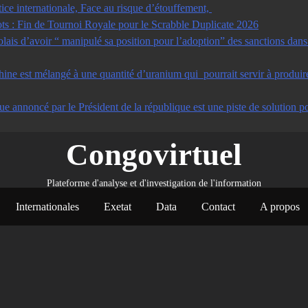
tice internationale, Face au risque d’étouffement,
s : Fin de Tournoi Royale pour le Scrabble Duplicate 2026
s d’avoir “ manipulé sa position pour l’adoption” des sanctions dans u
ine est mélangé à une quantité d’uranium qui pourrait servir à produir
ue annoncé par le Président de la république est une piste de solution po
Congovirtuel
Plateforme d'analyse et d'investigation de l'information
Internationales
Exetat
Data
Contact
A propos