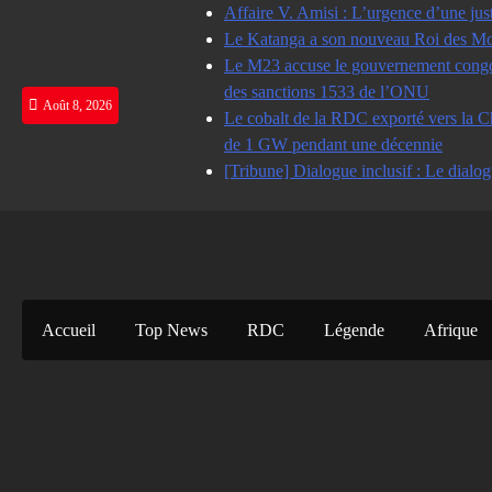
Skip
Affaire V. Amisi : L’urgence d’une jus
to
Le Katanga a son nouveau Roi des Mot
content
Le M23 accuse le gouvernement congolai
des sanctions 1533 de l’ONU
Août 8, 2026
Le cobalt de la RDC exporté vers la Ch
de 1 GW pendant une décennie
[Tribune] Dialogue inclusif : Le dialog
Accueil
Top News
RDC
Légende
Afrique