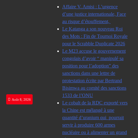
Skip
Affaire V. Amisi : L’urgence
to
d’une justice internationale, Face
content
au risque d’étouffement,
Le Katanga a son nouveau Roi
des Mots : Fin de Tournoi Royale
pour le Scrabble Duplicate 2026
Le M23 accuse le gouvernement
congolais d’avoir “ manipulé sa
position pour l’adoption” des
sanctions dans une lettre de
protestation écrite par Bertrand
Bisimwa au comité des sanctions
1533 de l’ONU
Août 8, 2026
Le cobalt de la RDC exporté vers
la Chine est mélangé à une
quantité d’uranium qui pourrait
servir à produire 600 armes
nucléaire ou à alimenter un grand