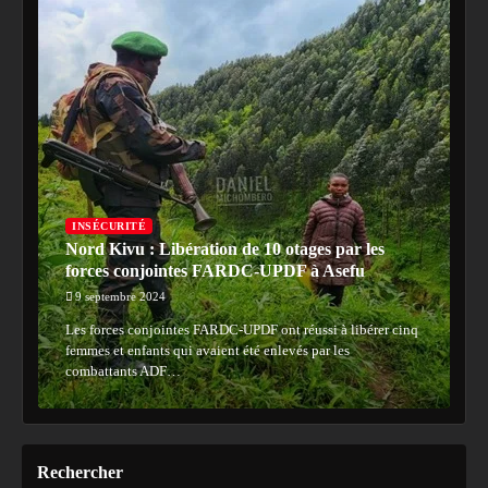
INSÉCURITÉ
Nord Kivu : Libération de 10 otages par les
forces conjointes FARDC-UPDF à Asefu
9 septembre 2024
Les forces conjointes FARDC-UPDF ont réussi à libérer cinq
femmes et enfants qui avaient été enlevés par les
combattants ADF…
Rechercher