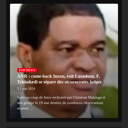
TOP NEWS
ANR : come-back Inzun, exit Lusadusu, F.
Tshisekedi se sépare des sécurocrates belges
1 juin 2024
Suite au coup de force orchestré par Christian Malanga et
son groupe le 19 mai dernier, de nombreux observateurs
avaient…