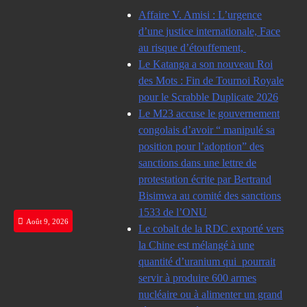
Skip
Affaire V. Amisi : L’urgence
to
d’une justice internationale, Face
content
au risque d’étouffement,
Le Katanga a son nouveau Roi
des Mots : Fin de Tournoi Royale
pour le Scrabble Duplicate 2026
Le M23 accuse le gouvernement
congolais d’avoir “ manipulé sa
position pour l’adoption” des
sanctions dans une lettre de
protestation écrite par Bertrand
Bisimwa au comité des sanctions
1533 de l’ONU
Août 9, 2026
Le cobalt de la RDC exporté vers
la Chine est mélangé à une
quantité d’uranium qui pourrait
servir à produire 600 armes
nucléaire ou à alimenter un grand