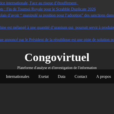
tice internationale, Face au risque d’étouffement,
s : Fin de Tournoi Royale pour le Scrabble Duplicate 2026
s d’avoir “ manipulé sa position pour l’adoption” des sanctions dans u
ine est mélangé à une quantité d’uranium qui pourrait servir à produir
ue annoncé par le Président de la république est une piste de solution po
Congovirtuel
Plateforme d'analyse et d'investigation de l'information
Internationales
Exetat
Data
Contact
A propos