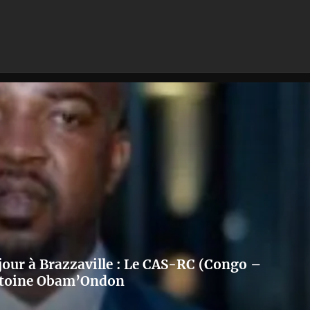
 jour à Brazzaville : Le CAS-RC (Congo –
 Antoine Obam’Ondon