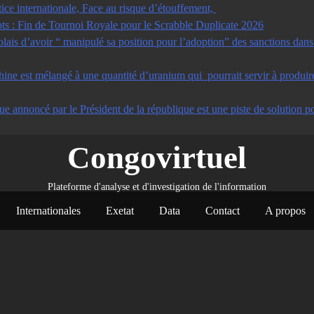
tice internationale, Face au risque d’étouffement,
s : Fin de Tournoi Royale pour le Scrabble Duplicate 2026
s d’avoir “ manipulé sa position pour l’adoption” des sanctions dans u
ine est mélangé à une quantité d’uranium qui pourrait servir à produir
ue annoncé par le Président de la république est une piste de solution po
Congovirtuel
Plateforme d'analyse et d'investigation de l'information
Internationales
Exetat
Data
Contact
A propos