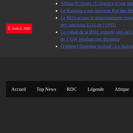
Skip
Affaire V. Amisi : L’urgence d’une jus
to
Le Katanga a son nouveau Roi des Mot
content
Le M23 accuse le gouvernement congolai
des sanctions 1533 de l’ONU
Août 8, 2026
Le cobalt de la RDC exporté vers la Ch
de 1 GW pendant une décennie
[Tribune] Dialogue inclusif : Le dialog
Accueil
Top News
RDC
Légende
Afrique