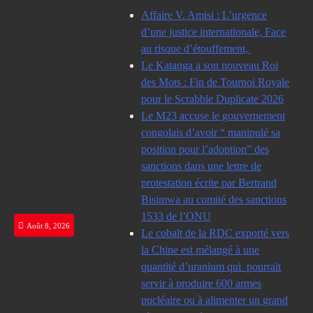
Skip
Affaire V. Amisi : L’urgence
to
d’une justice internationale, Face
content
au risque d’étouffement,
Le Katanga a son nouveau Roi
des Mots : Fin de Tournoi Royale
pour le Scrabble Duplicate 2026
Le M23 accuse le gouvernement
congolais d’avoir “ manipulé sa
position pour l’adoption” des
sanctions dans une lettre de
protestation écrite par Bertrand
Bisimwa au comité des sanctions
1533 de l’ONU
Août 8, 2026
Le cobalt de la RDC exporté vers
la Chine est mélangé à une
quantité d’uranium qui pourrait
servir à produire 600 armes
nucléaire ou à alimenter un grand