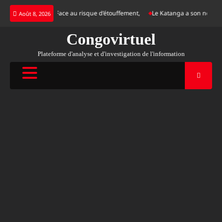
Skip
tice internationale, Face au risque d’étouffement,
Le Katanga a son nouveau R
Août 8, 2026
to
content
Congovirtuel
Plateforme d'analyse et d'investigation de l'information