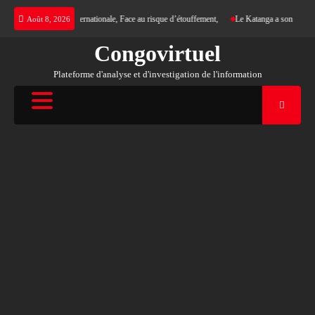
Skip
gence d’une justice internationale, Face au risque d’étouffement,
Le Katanga a son nouveau
Août 8, 2026
to
content
Congovirtuel
Plateforme d'analyse et d'investigation de l'information