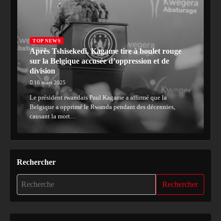
TOP NEWS
Après Tshisekedi, Kagame tire à boulet rouge
sur la Belgique accusée d’oppression et de
division
16 mars 2025
Le président rwandais Paul Kagame a affirmé que la
Belgique a opprimé le Rwanda pendant des décennies,
causant la mort…
Rechercher
Rechercher