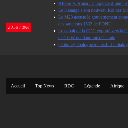
Skip
Affaire V. Amisi : L’urgence d’une jus
to
Le Katanga a son nouveau Roi des Mot
content
Le M23 accuse le gouvernement congolai
des sanctions 1533 de l’ONU
Août 7, 2026
Le cobalt de la RDC exporté vers la Ch
de 1 GW pendant une décennie
[Tribune] Dialogue inclusif : Le dialog
Accueil
Top News
RDC
Légende
Afrique