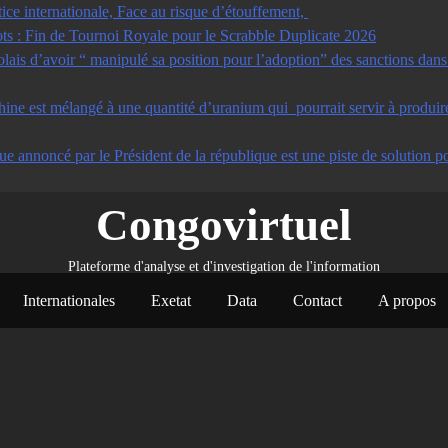
tice internationale, Face au risque d’étouffement,
s : Fin de Tournoi Royale pour le Scrabble Duplicate 2026
s d’avoir “ manipulé sa position pour l’adoption” des sanctions dans u
ine est mélangé à une quantité d’uranium qui pourrait servir à produir
ue annoncé par le Président de la république est une piste de solution po
Congovirtuel
Plateforme d'analyse et d'investigation de l'information
Internationales
Exetat
Data
Contact
A propos