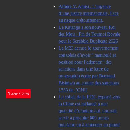
Skip
Affaire V. Amisi : L’urgence
to
d’une justice internationale, Face
content
au risque d’étouffement,
Le Katanga a son nouveau Roi
des Mots : Fin de Tournoi Royale
pour le Scrabble Duplicate 2026
Le M23 accuse le gouvernement
congolais d’avoir “ manipulé sa
position pour l’adoption” des
sanctions dans une lettre de
protestation écrite par Bertrand
Bisimwa au comité des sanctions
1533 de l’ONU
Août 8, 2026
Le cobalt de la RDC exporté vers
la Chine est mélangé à une
quantité d’uranium qui pourrait
servir à produire 600 armes
nucléaire ou à alimenter un grand