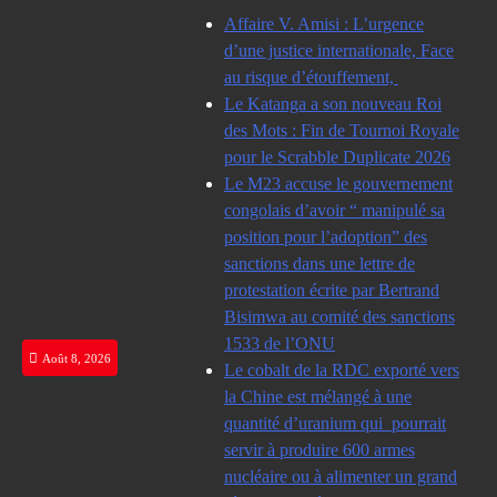
Skip
Affaire V. Amisi : L’urgence
to
d’une justice internationale, Face
content
au risque d’étouffement,
Le Katanga a son nouveau Roi
des Mots : Fin de Tournoi Royale
pour le Scrabble Duplicate 2026
Le M23 accuse le gouvernement
congolais d’avoir “ manipulé sa
position pour l’adoption” des
sanctions dans une lettre de
protestation écrite par Bertrand
Bisimwa au comité des sanctions
1533 de l’ONU
Août 8, 2026
Le cobalt de la RDC exporté vers
la Chine est mélangé à une
quantité d’uranium qui pourrait
servir à produire 600 armes
nucléaire ou à alimenter un grand