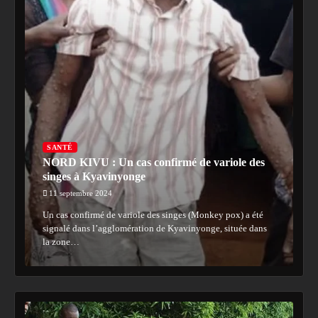
SANTÉ
NORD KIVU : Un cas confirmé de variole des
singes à Kyavinyonge
11 septembre 2024
Un cas confirmé de variole des singes (Monkey pox) a été
signalé dans l’agglomération de Kyavinyonge, située dans
la zone…