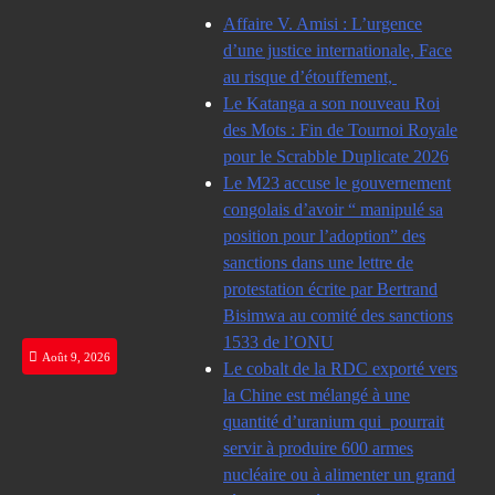
Skip
Affaire V. Amisi : L’urgence
to
d’une justice internationale, Face
content
au risque d’étouffement,
Le Katanga a son nouveau Roi
des Mots : Fin de Tournoi Royale
pour le Scrabble Duplicate 2026
Le M23 accuse le gouvernement
congolais d’avoir “ manipulé sa
position pour l’adoption” des
sanctions dans une lettre de
protestation écrite par Bertrand
Bisimwa au comité des sanctions
1533 de l’ONU
Août 9, 2026
Le cobalt de la RDC exporté vers
la Chine est mélangé à une
quantité d’uranium qui pourrait
servir à produire 600 armes
nucléaire ou à alimenter un grand