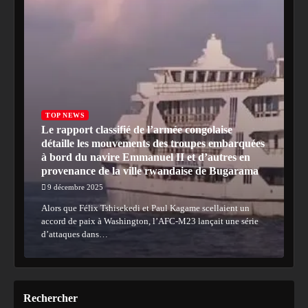
TOP NEWS
Le rapport classifié de l’armée congolaise
détaille les mouvements des troupes embarquées
à bord du navire Emmanuel II et d’autres en
provenance de la ville rwandaise de Bugarama
9 décembre 2025
Alors que Félix Tshisekedi et Paul Kagame scellaient un
accord de paix à Washington, l’AFC-M23 lançait une série
d’attaques dans…
Rechercher