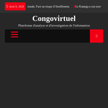
Skip
ne justice internationale, Face au risque d’étouffement,
Le Katanga a son nouveau Roi des 
Août 9, 2026
to
content
Congovirtuel
Plateforme d'analyse et d'investigation de l'information