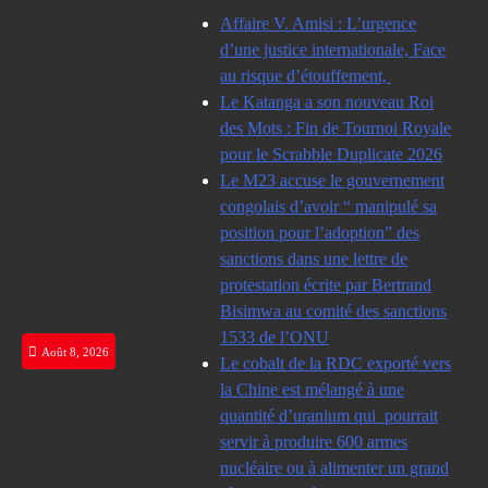
Skip
Affaire V. Amisi : L’urgence
to
d’une justice internationale, Face
content
au risque d’étouffement,
Le Katanga a son nouveau Roi
des Mots : Fin de Tournoi Royale
pour le Scrabble Duplicate 2026
Le M23 accuse le gouvernement
congolais d’avoir “ manipulé sa
position pour l’adoption” des
sanctions dans une lettre de
protestation écrite par Bertrand
Bisimwa au comité des sanctions
1533 de l’ONU
Août 8, 2026
Le cobalt de la RDC exporté vers
la Chine est mélangé à une
quantité d’uranium qui pourrait
servir à produire 600 armes
nucléaire ou à alimenter un grand