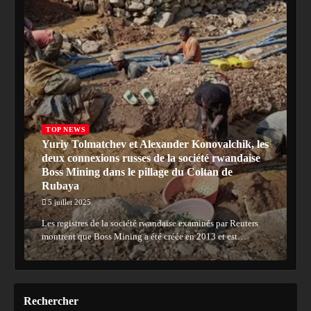
TOP NEWS
Yuriy Tolmatchev et Alexander Konovalchik, les
deux connexions russes de la société rwandaise
Boss Mining dans le pillage du Coltan de
Rubaya
5 juillet 2025
Les registres de la société rwandaise examinés par Reuters
montrent que Boss Mining a été créée en 2013 et est…
Rechercher