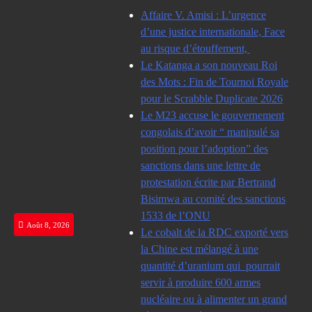
Skip
Affaire V. Amisi : L’urgence
to
d’une justice internationale, Face
content
au risque d’étouffement,
Le Katanga a son nouveau Roi
des Mots : Fin de Tournoi Royale
pour le Scrabble Duplicate 2026
Le M23 accuse le gouvernement
congolais d’avoir “ manipulé sa
position pour l’adoption” des
sanctions dans une lettre de
protestation écrite par Bertrand
Bisimwa au comité des sanctions
1533 de l’ONU
Août 8, 2026
Le cobalt de la RDC exporté vers
la Chine est mélangé à une
quantité d’uranium qui pourrait
servir à produire 600 armes
nucléaire ou à alimenter un grand