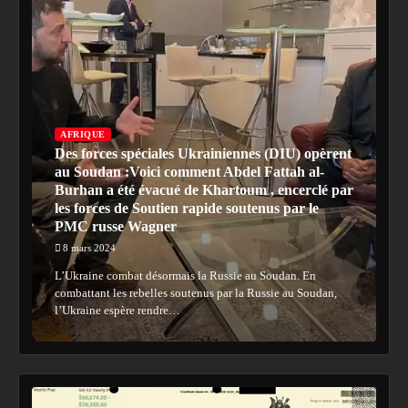
AFRIQUE
Des forces spéciales Ukrainiennes (DIU) opèrent
au Soudan :Voici comment Abdel Fattah al-
Burhan a été évacué de Khartoum , encerclé par
les forces de Soutien rapide soutenus par le
PMC russe Wagner
8 mars 2024
L’Ukraine combat désormais la Russie au Soudan. En
combattant les rebelles soutenus par la Russie au Soudan,
l’Ukraine espère rendre…