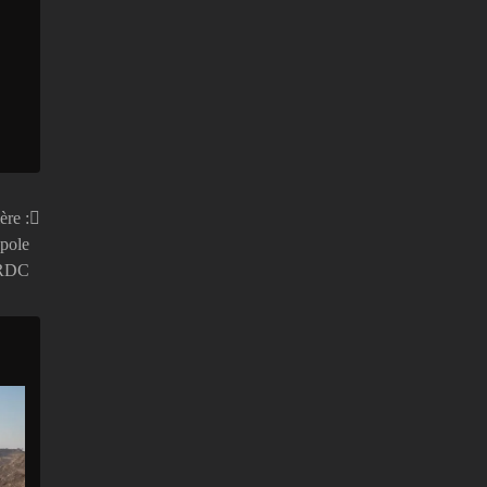
ère :
pole
 RDC