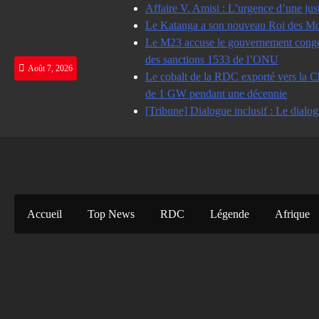
Skip
Affaire V. Amisi : L’urgence d’une jus
to
Le Katanga a son nouveau Roi des Mot
content
Le M23 accuse le gouvernement congolai
des sanctions 1533 de l’ONU
Août 7, 2026
Le cobalt de la RDC exporté vers la Ch
de 1 GW pendant une décennie
[Tribune] Dialogue inclusif : Le dialog
Accueil
Top News
RDC
Légende
Afrique