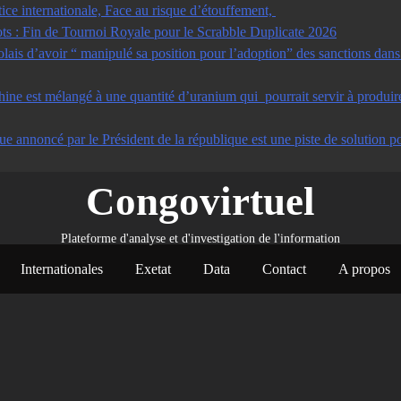
tice internationale, Face au risque d’étouffement,
s : Fin de Tournoi Royale pour le Scrabble Duplicate 2026
s d’avoir “ manipulé sa position pour l’adoption” des sanctions dans u
ine est mélangé à une quantité d’uranium qui pourrait servir à produir
ue annoncé par le Président de la république est une piste de solution po
Congovirtuel
Plateforme d'analyse et d'investigation de l'information
Internationales
Exetat
Data
Contact
A propos