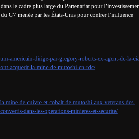
dans le cadre plus large du Partenariat pour l’investisseme
e du G7 menée par les États-Unis pour contrer l’influence
ium-americain-dirige-par-gregory-roberts-ex-agent-de-la-ci
-vont-acquerir-la-mine-de-mutoshi-en-rdc/
-la-mine-de-cuivre-et-cobalt-de-mutoshi-aux-veterans-des-
convertis-dans-les-operations-minieres-et-securite/