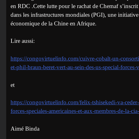
en RDC .Cette lutte pour le rachat de Chemaf s’inscrit 
dans les infrastructures mondiales (PGI), une initiativ
économique de la Chine en Afrique.
Lire aussi:
https://congovirtuelinfo.com/cuivre-cobalt-un-consort
et-phil-braun-beret-vert-au-sein-des-us-special-forces
et
https://congovirtuelinfo.com/felix-tshisekedi-va-ceder
forces-speciales-americaines-et-aux-membres-de-la-cia-
Aimé Binda