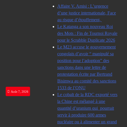
Skip
Affaire V. Amisi : L’urgence
to
d’une justice internationale, Face
content
au risque d’étouffement,
Le Katanga a son nouveau Roi
des Mots : Fin de Tournoi Royale
pour le Scrabble Duplicate 2026
Le M23 accuse le gouvernement
congolais d’avoir “ manipulé sa
position pour l’adoption” des
sanctions dans une lettre de
protestation écrite par Bertrand
Bisimwa au comité des sanctions
1533 de l’ONU
Août 7, 2026
Le cobalt de la RDC exporté vers
la Chine est mélangé à une
quantité d’uranium qui pourrait
servir à produire 600 armes
nucléaire ou à alimenter un grand