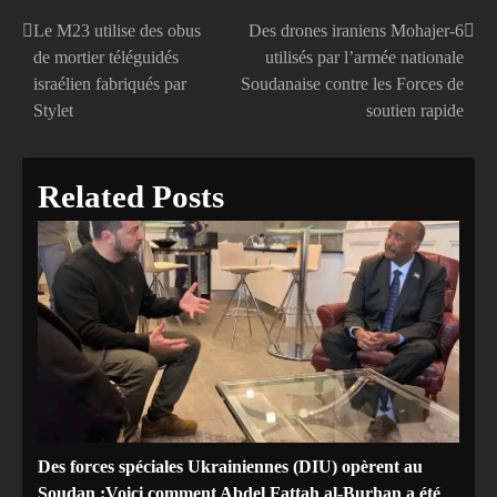
Le M23 utilise des obus
Des drones iraniens Mohajer-6
Navigation
de mortier téléguidés
utilisés par l’armée nationale
de
israélien fabriqués par
Soudanaise contre les Forces de
Stylet
soutien rapide
l’article
Related Posts
Des forces spéciales Ukrainiennes (DIU) opèrent au
Soudan :Voici comment Abdel Fattah al-Burhan a été