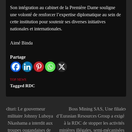
Son intégration au cabinet de la Première Dame souligne
une volonté de renforcer l’expertise diplomatique au sein de
cette institution pour soutenir ses diverses initiatives
nationales et internationales.
Aimé Binda
Partage
TOP NEWS
Tagged
RDC
Ituri: Le gouverneur
Boss Mining SAS, Une filiale
Navigation
militaire Johnny Luboya
d’Eurasian Resources Group a exigé
de
Nkashama a interdit aux
à la RDC de stopper les activités
troupes ougandaises de
minières illégales, semi-mécanisées
l’article