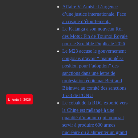
Skip
Affaire V. Amisi : L’urgence
to
d’une justice internationale, Face
content
au risque d’étouffement,
Le Katanga a son nouveau Roi
des Mots : Fin de Tournoi Royale
pour le Scrabble Duplicate 2026
Le M23 accuse le gouvernement
congolais d’avoir “ manipulé sa
position pour l’adoption” des
sanctions dans une lettre de
protestation écrite par Bertrand
Bisimwa au comité des sanctions
1533 de l’ONU
Août 9, 2026
Le cobalt de la RDC exporté vers
la Chine est mélangé à une
quantité d’uranium qui pourrait
servir à produire 600 armes
nucléaire ou à alimenter un grand