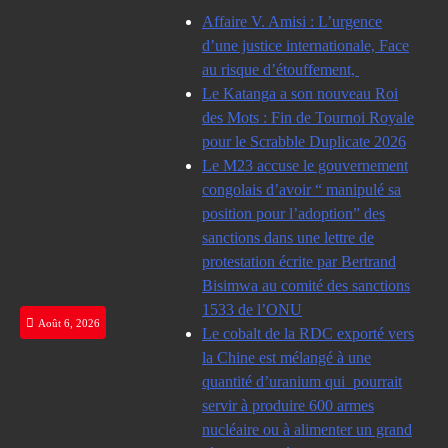
Skip
Affaire V. Amisi : L’urgence
to
d’une justice internationale, Face
content
au risque d’étouffement,
Le Katanga a son nouveau Roi
des Mots : Fin de Tournoi Royale
pour le Scrabble Duplicate 2026
Le M23 accuse le gouvernement
congolais d’avoir “ manipulé sa
position pour l’adoption” des
sanctions dans une lettre de
protestation écrite par Bertrand
Bisimwa au comité des sanctions
1533 de l’ONU
Août 6, 2026
Le cobalt de la RDC exporté vers
la Chine est mélangé à une
quantité d’uranium qui pourrait
servir à produire 600 armes
nucléaire ou à alimenter un grand