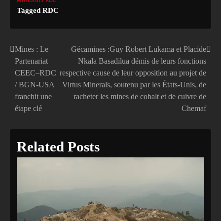
Tagged
RDC
Mines : Le
Gécamines :Guy Robert Lukama et Placide
Navigation
Partenariat
Nkala Basadilua démis de leurs fonctions
de
CEEC–RDC
respective cause de leur opposition au projet de
/ BGN-USA
Virtus Minerals, soutenu par les États-Unis, de
l’article
franchit une
racheter les mines de cobalt et de cuivre de
étape clé
Chemaf
Related Posts